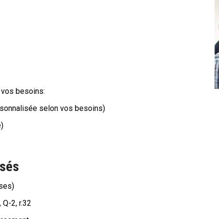
 vos besoins:
rsonnalisée selon vos besoins)
)
osés
ses)
Q-2, r.32